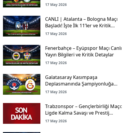
17 May 2026
CANLI | Atalanta – Bologna Maçı
Başladı! İşte İlk 11’ler ve Kritik
Mücadele Detayları
17 May 2026
Fenerbahçe – Eyüpspor Maçı Canlı
Yayın Bilgileri ve Kritik Detaylar
17 May 2026
Galatasaray Kasımpaşa
Deplasmanında Şampiyonluğa
Koşuyor!
17 May 2026
Trabzonspor – Gençlerbirliği Maçı:
Ligde Kalma Savaşı ve Prestij
Mücadelesi Canlı Yayınla Ekranlarda!
17 May 2026