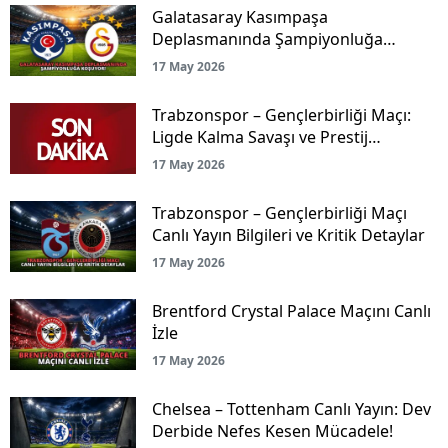
Galatasaray Kasımpaşa
Deplasmanında Şampiyonluğa
Koşuyor!
17 May 2026
Trabzonspor – Gençlerbirliği Maçı:
Ligde Kalma Savaşı ve Prestij
Mücadelesi Canlı Yayınla Ekranlarda!
17 May 2026
Trabzonspor – Gençlerbirliği Maçı
Canlı Yayın Bilgileri ve Kritik Detaylar
17 May 2026
Brentford Crystal Palace Maçını Canlı
İzle
17 May 2026
Chelsea – Tottenham Canlı Yayın: Dev
Derbide Nefes Kesen Mücadele!