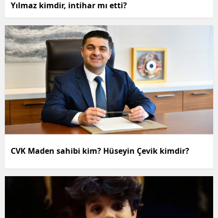
Yılmaz kimdir, intihar mı etti?
CVK Maden sahibi kim? Hüseyin Çevik kimdir?