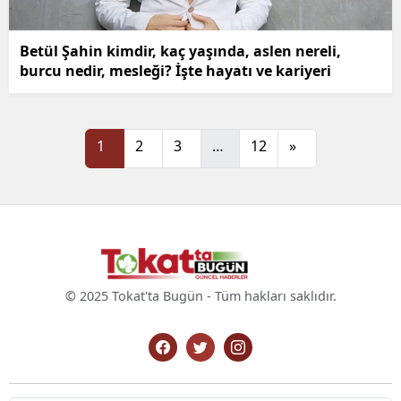
Betül Şahin kimdir, kaç yaşında, aslen nereli,
burcu nedir, mesleği? İşte hayatı ve kariyeri
1
2
3
…
12
»
© 2025 Tokat'ta Bugün - Tüm hakları saklıdır.