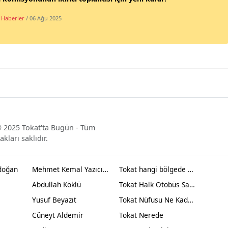
 Haberler
/ 06 Ağu 2025
 2025 Tokat'ta Bugün - Tüm
akları saklıdır.
doğan
Mehmet Kemal Yazıcıoğlu
Tokat hangi bölgede yer alır?
Abdullah Köklü
Tokat Halk Otobüs Saatleri
Yusuf Beyazıt
Tokat Nüfusu Ne Kadar 2024
Cüneyt Aldemir
Tokat Nerede