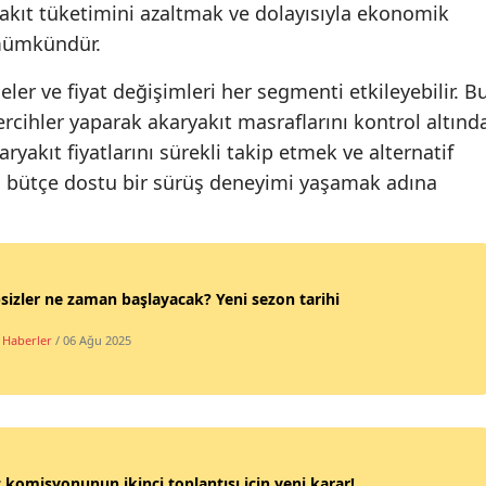
yakıt tüketimini azaltmak ve dolayısıyla ekonomik
 mümkündür.
ler ve fiyat değişimleri her segmenti etkileyebilir. B
 tercihler yaparak akaryakıt masraflarını kontrol altınd
ryakıt fiyatlarını sürekli takip etmek ve alternatif
k, bütçe dostu bir sürüş deneyimi yaşamak adına
sizler ne zaman başlayacak? Yeni sezon tarihi
 Haberler
/ 06 Ağu 2025
 komisyonunun ikinci toplantısı için yeni karar!