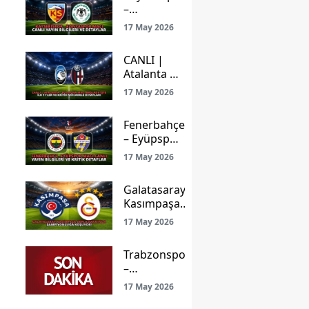
–
Konyaspor
17 May 2026
Maçı Canlı
Yayın
CANLI |
Bilgileri ve
Atalanta –
Detaylar
Bologna
17 May 2026
Maçı
Başladı!
Fenerbahçe
İşte İlk
– Eyüpspor
11’ler ve
Maçı Canlı
Kritik
17 May 2026
Yayın
Mücadele
Bilgileri ve
Detayları
Galatasaray
Kritik
Kasımpaşa
Detaylar
Deplasmanında
17 May 2026
Şampiyonluğa
Koşuyor!
Trabzonspor
–
Gençlerbirliği
17 May 2026
Maçı: Ligde