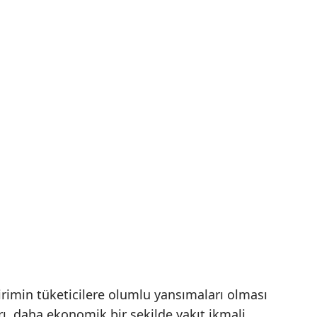
dirimin tüketicilere olumlu yansımaları olması
rı, daha ekonomik bir şekilde yakıt ikmali