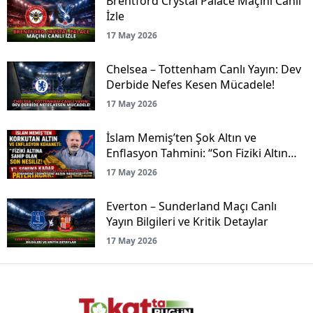
Brentford Crystal Palace Maçını Canlı
İzle
17 May 2026
Chelsea – Tottenham Canlı Yayın: Dev
Derbide Nefes Kesen Mücadele!
17 May 2026
İslam Memiş’ten Şok Altın ve
Enflasyon Tahmini: “Son Fiziki Altın
Nesliyiz!”
17 May 2026
Everton – Sunderland Maçı Canlı
Yayın Bilgileri ve Kritik Detaylar
17 May 2026