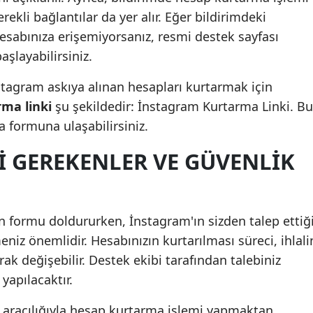
rekli bağlantılar da yer alır. Eğer bildirimdeki
hesabınıza erişemiyorsanız, resmi destek sayfası
şlayabilirsiniz.
nstagram askıya alınan hesapları kurtarmak için
ma linki
şu şekildedir: İnstagram Kurtarma Linki. Bu
a formuna ulaşabilirsiniz.
I GEREKENLER VE GÜVENLIK
in formu doldururken, İnstagram'ın sizden talep ettiğ
meniz önemlidir. Hesabınızın kurtarılması süreci, ihlali
rak değişebilir. Destek ekibi tarafından talebiniz
yapılacaktır.
r aracılığıyla hesap kurtarma işlemi yapmaktan