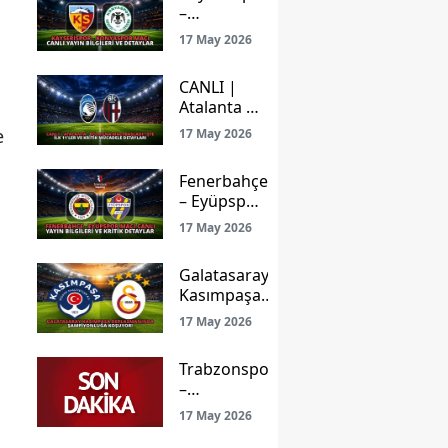
–
Konyaspor
17 May 2026
Maçı Canlı
Yayın
CANLI |
Bilgileri ve
Atalanta –
Detaylar
Bologna
e
17 May 2026
Maçı
Başladı!
Fenerbahçe
İşte İlk
– Eyüpspor
11’ler ve
Maçı Canlı
Kritik
17 May 2026
Yayın
Mücadele
Bilgileri ve
Detayları
Galatasaray
Kritik
Kasımpaşa
Detaylar
Deplasmanında
17 May 2026
Şampiyonluğa
Koşuyor!
Trabzonspor
–
Gençlerbirliği
17 May 2026
Maçı: Ligde