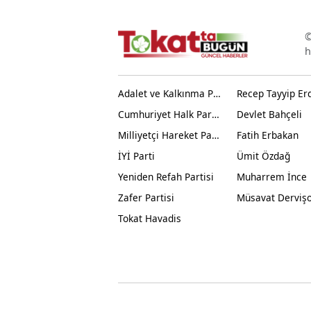
©
h
Adalet ve Kalkınma Partisi
Recep Tayyip Er
Cumhuriyet Halk Partisi
Devlet Bahçeli
Milliyetçi Hareket Partisi
Fatih Erbakan
İYİ Parti
Ümit Özdağ
Yeniden Refah Partisi
Muharrem İnce
Zafer Partisi
Müsavat Derviş
Tokat Havadis