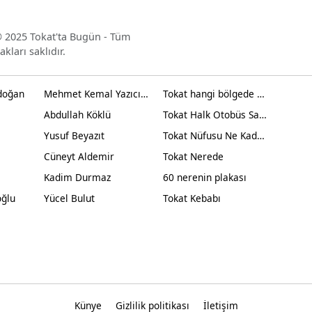
 2025 Tokat'ta Bugün - Tüm
akları saklıdır.
doğan
Mehmet Kemal Yazıcıoğlu
Tokat hangi bölgede yer alır?
Abdullah Köklü
Tokat Halk Otobüs Saatleri
Yusuf Beyazıt
Tokat Nüfusu Ne Kadar 2024
Cüneyt Aldemir
Tokat Nerede
Kadim Durmaz
60 nerenin plakası
oğlu
Yücel Bulut
Tokat Kebabı
Künye
Gizlilik politikası
İletişim