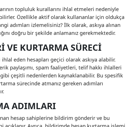
arının topluluk kurallarını ihlal etmeleri nedeniyle
ilirler. Özellikle aktif olarak kullananlar için oldukça
gi adımları izlemelisiniz? İlk olarak, askıya alınan
ğını doğru bir şekilde anlamanız gerekmektedir.
I VE KURTARMA SÜRECI
ihlal eden hesapları geçici olarak askıya alabilir.
rik paylaşımı, spam faaliyetleri, telif hakkı ihlalleri
 gibi çeşitli nedenlerden kaynaklanabilir. Bu spesifik
urtarma sürecinde atmanız gereken adımları
r.
MA ADIMLARI
ınan hesap sahiplerine bildirim gönderir ve bu
i açıklanır. Ayrıca, bildirimde hesap kurtarma işlemi