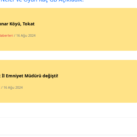
ınar Köyü, Tokat
Haberleri
/ 16 Ağu 2024
 İl Emniyet Müdürü değişti!
t
/ 16 Ağu 2024