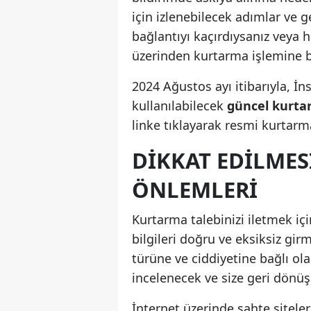
için izlenebilecek adımlar ve ge
bağlantıyı kaçırdıysanız veya 
üzerinden kurtarma işlemine ba
2024 Ağustos ayı itibarıyla, İ
kullanılabilecek
güncel kurtar
linke tıklayarak resmi kurtarm
DIKKAT EDILMES
ÖNLEMLERI
Kurtarma talebinizi iletmek iç
bilgileri doğru ve eksiksiz gir
türüne ve ciddiyetine bağlı ola
incelenecek ve size geri dönüş 
İnternet üzerinde sahte sitele