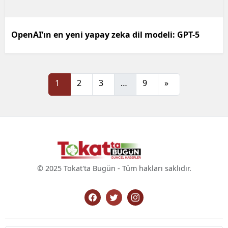
OpenAI’ın en yeni yapay zeka dil modeli: GPT-5
1
2
3
…
9
»
© 2025 Tokat'ta Bugün - Tüm hakları saklıdır.