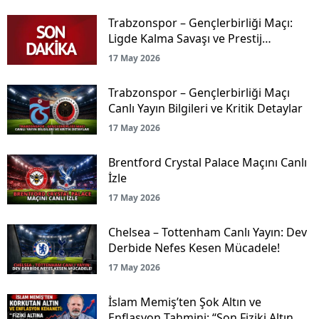
Trabzonspor – Gençlerbirliği Maçı:
Ligde Kalma Savaşı ve Prestij
Mücadelesi Canlı Yayınla Ekranlarda!
17 May 2026
Trabzonspor – Gençlerbirliği Maçı
Canlı Yayın Bilgileri ve Kritik Detaylar
17 May 2026
Brentford Crystal Palace Maçını Canlı
İzle
17 May 2026
Chelsea – Tottenham Canlı Yayın: Dev
Derbide Nefes Kesen Mücadele!
17 May 2026
İslam Memiş’ten Şok Altın ve
Enflasyon Tahmini: “Son Fiziki Altın