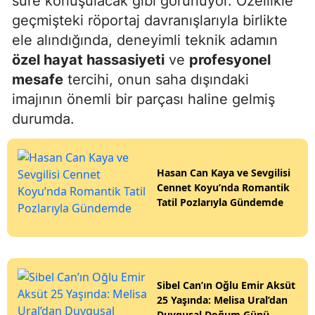
süre konuşulacak gibi görünüyor. Özellikle
geçmişteki röportaj davranışlarıyla birlikte
ele alındığında, deneyimli teknik adamın
özel hayat hassasiyeti
ve
profesyonel
mesafe
tercihi, onun saha dışındaki
imajının önemli bir parçası haline gelmiş
durumda.
Hasan Can Kaya ve Sevgilisi
Cennet Koyu’nda Romantik
Tatil Pozlarıyla Gündemde
Sibel Can’ın Oğlu Emir Aksüt
25 Yaşında: Melisa Ural’dan
Duygusal Doğum Günü