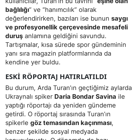
kullanıcılar, Turan’ın bu tavrını “
eşine olan
bağlılığı
” ve “hanımcılık” olarak
değerlendirirken, bazıları ise bunun
saygı
ve profesyonellik çerçevesinde mesafeli
duruş
anlamına geldiğini savundu.
Tartışmalar, kısa sürede spor gündeminin
yanı sıra magazin platformlarında da
kendine yer buldu.
ESKI RÖPORTAJ HATIRLATILDI
Bu durum, Arda Turan’ın geçtiğimiz aylarda
Ukraynalı spiker
Daria Bondar Savina
ile
yaptığı röportajı da yeniden gündeme
getirdi. O röportaj sırasında Turan’ın
spikerle
göz temasından kaçınması
,
benzer şekilde sosyal medyada