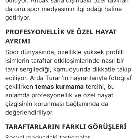
buluyor. Ancak saha dışındaki özel tavırları
da onu spor medyasının ilgi odağı haline
getiriyor.
PROFESYONELLIK VE ÖZEL HAYAT
AYRIMI
Spor dünyasında, özellikle yüksek profilli
isimlerin taraftar etkileşimlerinde nasıl bir
tavır sergilediği, kamuoyunda dikkatle takip
ediliyor. Arda Turan’ın hayranlarıyla fotoğraf
çekilirken
temas kurmama
tercihi, bu
anlamda profesyonellik ve özel hayat
çizgisinin korunması bağlamında da
değerlendiriliyor.
TARAFTARLARIN FARKLI GÖRÜŞLERI
Sosyal medyadaki tartışmalar