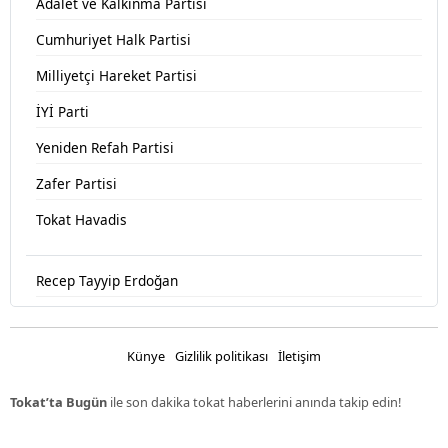
Adalet ve Kalkınma Partisi
Cumhuriyet Halk Partisi
Milliyetçi Hareket Partisi
İYİ Parti
Yeniden Refah Partisi
Zafer Partisi
Tokat Havadis
Recep Tayyip Erdoğan
Devlet Bahçeli
Fatih Erbakan
Künye
Gizlilik politikası
İletişim
Ümit Özdağ
Tokat’ta Bugün
ile son dakika tokat haberlerini anında takip edin!
Muharrem İnce