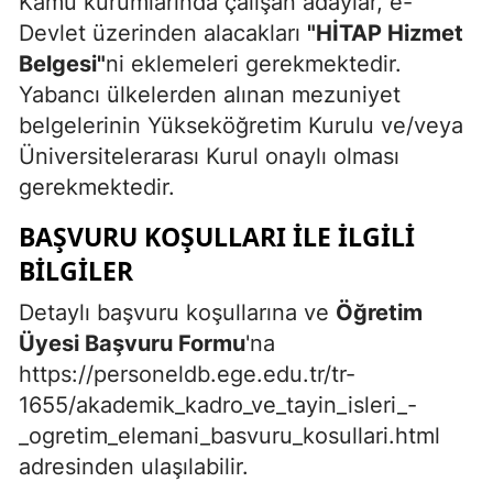
Kamu kurumlarında çalışan adaylar, e-
Devlet üzerinden alacakları
"HİTAP Hizmet
Belgesi"
ni eklemeleri gerekmektedir.
Yabancı ülkelerden alınan mezuniyet
belgelerinin Yükseköğretim Kurulu ve/veya
Üniversitelerarası Kurul onaylı olması
gerekmektedir.
BAŞVURU KOŞULLARI ILE İLGILI
BILGILER
Detaylı başvuru koşullarına ve
Öğretim
Üyesi Başvuru Formu
'na
https://personeldb.ege.edu.tr/tr-
1655/akademik_kadro_ve_tayin_isleri_-
_ogretim_elemani_basvuru_kosullari.html
adresinden ulaşılabilir.