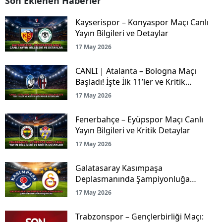
Son Eklenen Haberler
Kayserispor – Konyaspor Maçı Canlı
Yayın Bilgileri ve Detaylar
17 May 2026
CANLI | Atalanta – Bologna Maçı
Başladı! İşte İlk 11’ler ve Kritik
Mücadele Detayları
17 May 2026
Fenerbahçe – Eyüpspor Maçı Canlı
Yayın Bilgileri ve Kritik Detaylar
17 May 2026
Galatasaray Kasımpaşa
Deplasmanında Şampiyonluğa
Koşuyor!
17 May 2026
Trabzonspor – Gençlerbirliği Maçı: