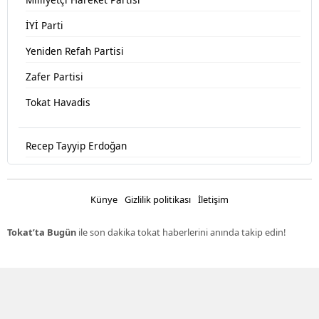
İYİ Parti
Yeniden Refah Partisi
Zafer Partisi
Tokat Havadis
Recep Tayyip Erdoğan
Devlet Bahçeli
Fatih Erbakan
Künye
Gizlilik politikası
İletişim
Ümit Özdağ
Tokat’ta Bugün
ile son dakika tokat haberlerini anında takip edin!
Muharrem İnce
Müsavat Dervişoğlu
Mehmet Kemal Yazıcıoğlu