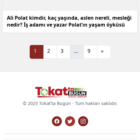
Ali Polat kimdir, kaç yaşında, aslen nereli, mesleği
nedir? İş adamı ve yazar Polat’ın yaşam öyküsü
1
2
3
…
9
»
© 2025 Tokat'ta Bugün - Tüm hakları saklıdır.