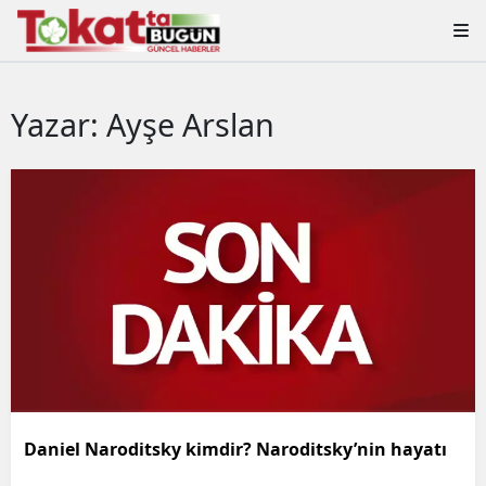
Yazar: Ayşe Arslan
Daniel Naroditsky kimdir? Naroditsky’nin hayatı