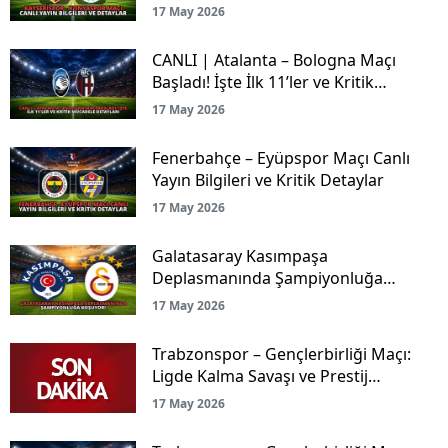
17 May 2026
CANLI | Atalanta – Bologna Maçı
Başladı! İşte İlk 11’ler ve Kritik
Mücadele Detayları
17 May 2026
Fenerbahçe – Eyüpspor Maçı Canlı
Yayın Bilgileri ve Kritik Detaylar
17 May 2026
Galatasaray Kasımpaşa
Deplasmanında Şampiyonluğa
Koşuyor!
17 May 2026
Trabzonspor – Gençlerbirliği Maçı:
Ligde Kalma Savaşı ve Prestij
Mücadelesi Canlı Yayınla Ekranlarda!
17 May 2026