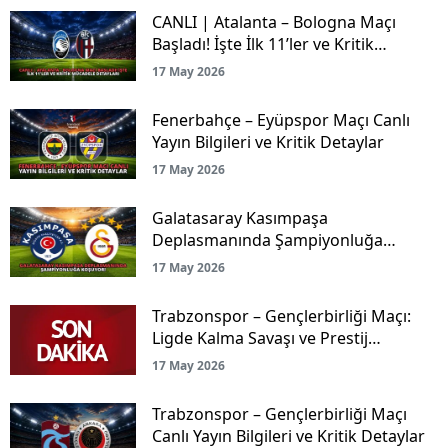
CANLI | Atalanta – Bologna Maçı
Başladı! İşte İlk 11’ler ve Kritik
Mücadele Detayları
17 May 2026
Fenerbahçe – Eyüpspor Maçı Canlı
Yayın Bilgileri ve Kritik Detaylar
17 May 2026
Galatasaray Kasımpaşa
Deplasmanında Şampiyonluğa
Koşuyor!
17 May 2026
Trabzonspor – Gençlerbirliği Maçı:
Ligde Kalma Savaşı ve Prestij
Mücadelesi Canlı Yayınla Ekranlarda!
17 May 2026
Trabzonspor – Gençlerbirliği Maçı
Canlı Yayın Bilgileri ve Kritik Detaylar