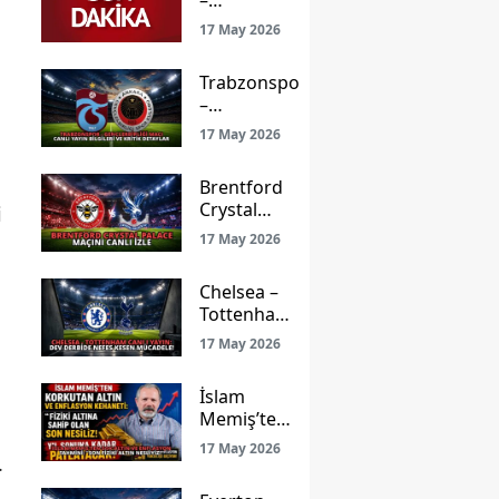
–
Gençlerbirliği
17 May 2026
Maçı: Ligde
Kalma Savaşı
Trabzonspor
ve Prestij
–
Mücadelesi
Gençlerbirliği
Canlı Yayınla
17 May 2026
Maçı Canlı
Ekranlarda!
Yayın Bilgileri
Brentford
ve Kritik
Crystal
i
Detaylar
Palace
17 May 2026
Maçını
Canlı İzle
Chelsea –
Tottenham
Canlı
17 May 2026
Yayın: Dev
Derbide
İslam
Nefes
Memiş’ten
Kesen
Şok Altın
Mücadele!
17 May 2026
.
ve
Enflasyon