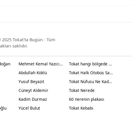
 2025 Tokat'ta Bugün - Tüm
akları saklıdır.
doğan
Mehmet Kemal Yazıcıoğlu
Tokat hangi bölgede yer alır?
Abdullah Köklü
Tokat Halk Otobüs Saatleri
Yusuf Beyazıt
Tokat Nüfusu Ne Kadar 2024
Cüneyt Aldemir
Tokat Nerede
Kadim Durmaz
60 nerenin plakası
oğlu
Yücel Bulut
Tokat Kebabı