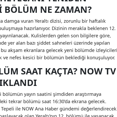
NI BÖLÜM NE ZAMAN?
damga vuran Yeraltı dizisi, zorunlu bir haftalık
e buluşmaya hazırlanıyor. Dizinin merakla beklenen 12.
ınlanacak. Kulislerden gelen son bilgilere göre,
de yer alan bazı şiddet sahneleri üzerinde yapılan
 bu akşam ekranlara gelecek yeni bölümde izleyiciler
 ve nefes kesici bir bölümün beklediği konuşuluyor.
ÖLÜM SAAT KAÇTA? NOW TV
ÇIKLANDI
yeni bölümün yayın saatini şimdiden araştırmaya
ndeki tekrar bölümü saat 16:30’da ekrana gelecek.
k Tepeli ile NOW Ana Haber gündemi değerlendirecek
 başlayacak olan Yeraltı’nın 12. bölümü ile yaşanacak.