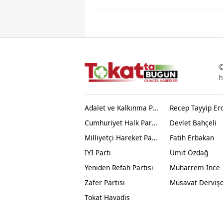
©
h
Adalet ve Kalkınma Partisi
Recep Tayyip Er
Cumhuriyet Halk Partisi
Devlet Bahçeli
Milliyetçi Hareket Partisi
Fatih Erbakan
İYİ Parti
Ümit Özdağ
Yeniden Refah Partisi
Muharrem İnce
Zafer Partisi
Müsavat Derviş
Tokat Havadis