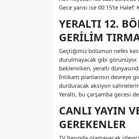
Gece yarısı ise 00:15’te Halef: 
YERALTI 12. B
GERILIM TIRM
Geçtiğimiz bölümün nefes kesen
durulmayacak gibi görünüyor. 
beklenirken, yeraltı dünyasın
İntikam planlarının devreye gire
durduracak aksiyon sahnelerinin
Yeraltı, bu çarşamba gecesi de
CANLI YAYIN 
GEREKENLER
TV başında olamayacak izleyici