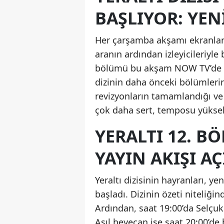
BAŞLIYOR: YE
Her çarşamba akşamı ekranlara 
aranın ardından izleyicileriyl
bölümü bu akşam NOW TV’de yay
dizinin daha önceki bölümlerin
revizyonların tamamlandığı ve
çok daha sert, temposu yüksek
YERALTI 12. B
YAYIN AKIŞI A
Yeraltı dizisinin hayranları, 
başladı. Dizinin özeti niteliği
Ardından, saat 19:00’da Selçu
Asıl heyecan ise saat 20:00’de