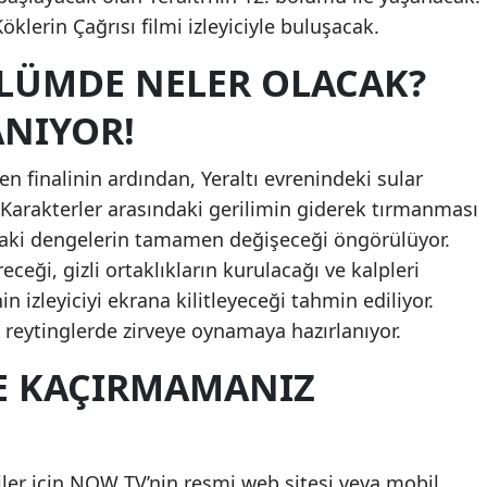
Köklerin Çağrısı filmi izleyiciyle buluşacak.
ÖLÜMDE NELER OLACAK?
ANIYOR!
 finalinin ardından, Yeraltı evrenindeki sular
Karakterler arasındaki gerilimin giderek tırmanması
daki dengelerin tamamen değişeceği öngörülüyor.
ceği, gizli ortaklıkların kurulacağı ve kalpleri
 izleyiciyi ekrana kilitleyeceği tahmin ediliyor.
 reytinglerde zirveye oynamaya hazırlanıyor.
VE KAÇIRMAMANIZ
ler için NOW TV’nin resmi web sitesi veya mobil