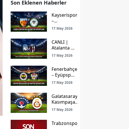
Son Eklenen Haberler
Kayserispor
–
Konyaspor
17 May 2026
Maçı Canlı
Yayın
CANLI |
Bilgileri ve
Atalanta –
Detaylar
Bologna
17 May 2026
Maçı
Başladı!
Fenerbahçe
İşte İlk
– Eyüpspor
11’ler ve
Maçı Canlı
Kritik
17 May 2026
Yayın
Mücadele
Bilgileri ve
Detayları
Galatasaray
Kritik
Kasımpaşa
Detaylar
Deplasmanında
17 May 2026
Şampiyonluğa
Koşuyor!
Trabzonspor