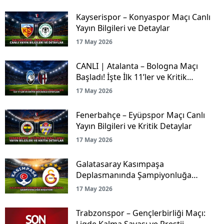
Kayserispor – Konyaspor Maçı Canlı
Yayın Bilgileri ve Detaylar
17 May 2026
CANLI | Atalanta – Bologna Maçı
Başladı! İşte İlk 11’ler ve Kritik
Mücadele Detayları
17 May 2026
Fenerbahçe – Eyüpspor Maçı Canlı
Yayın Bilgileri ve Kritik Detaylar
17 May 2026
Galatasaray Kasımpaşa
Deplasmanında Şampiyonluğa
Koşuyor!
17 May 2026
Trabzonspor – Gençlerbirliği Maçı:
Ligde Kalma Savaşı ve Prestij