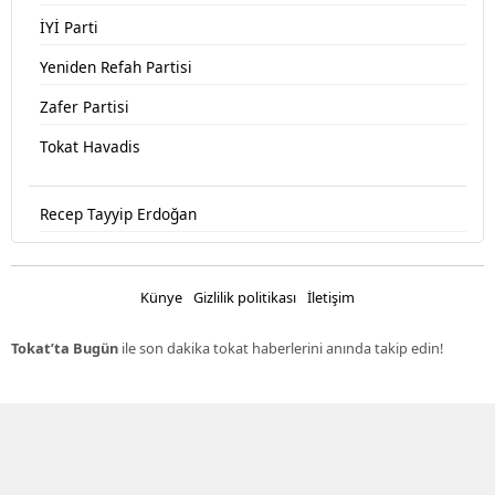
İYİ Parti
Yeniden Refah Partisi
Zafer Partisi
Tokat Havadis
Recep Tayyip Erdoğan
Devlet Bahçeli
Fatih Erbakan
Künye
Gizlilik politikası
İletişim
Ümit Özdağ
Tokat’ta Bugün
ile son dakika tokat haberlerini anında takip edin!
Muharrem İnce
Müsavat Dervişoğlu
Mehmet Kemal Yazıcıoğlu