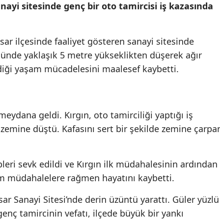
anayi sitesinde genç bir oto tamircisi iş kazasında
sar ilçesinde faaliyet gösteren sanayi sitesinde
ümünde yaklaşık 5 metre yükseklikten düşerek ağır
iği yaşam mücadelesini maalesef kaybetti.
meydana geldi. Kırgın, oto tamirciliği yaptığı iş
zemine düştü. Kafasını sert bir şekilde zemine çarpa
pleri sevk edildi ve Kırgın ilk müdahalesinin ardından
üm müdahalelere rağmen hayatını kaybetti.
ar Sanayi Sitesi’nde derin üzüntü yarattı. Güler yüzlü
 genç tamircinin vefatı, ilçede büyük bir yankı