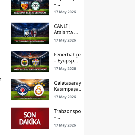
–
Konyaspor
17 May 2026
Maçı Canlı
Yayın
CANLI |
Bilgileri ve
Atalanta –
Detaylar
Bologna
17 May 2026
Maçı
Başladı!
Fenerbahçe
İşte İlk
– Eyüpspor
11’ler ve
Maçı Canlı
Kritik
17 May 2026
Yayın
Mücadele
n
Bilgileri ve
Detayları
Galatasaray
Kritik
Kasımpaşa
Detaylar
Deplasmanında
17 May 2026
Şampiyonluğa
Koşuyor!
Trabzonspor
–
Gençlerbirliği
17 May 2026
Maçı: Ligde