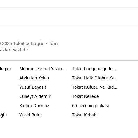
 2025 Tokat'ta Bugün - Tüm
akları saklıdır.
doğan
Mehmet Kemal Yazıcıoğlu
Tokat hangi bölgede yer alır?
Abdullah Köklü
Tokat Halk Otobüs Saatleri
Yusuf Beyazıt
Tokat Nüfusu Ne Kadar 2024
Cüneyt Aldemir
Tokat Nerede
Kadim Durmaz
60 nerenin plakası
oğlu
Yücel Bulut
Tokat Kebabı