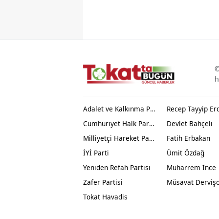
©
h
Adalet ve Kalkınma Partisi
Recep Tayyip Er
Cumhuriyet Halk Partisi
Devlet Bahçeli
Milliyetçi Hareket Partisi
Fatih Erbakan
İYİ Parti
Ümit Özdağ
Yeniden Refah Partisi
Muharrem İnce
Zafer Partisi
Müsavat Derviş
Tokat Havadis