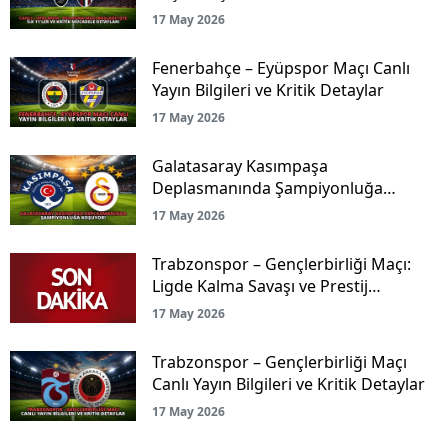
Mücadele Detayları
17 May 2026
Fenerbahçe – Eyüpspor Maçı Canlı
Yayın Bilgileri ve Kritik Detaylar
17 May 2026
Galatasaray Kasımpaşa
Deplasmanında Şampiyonluğa
Koşuyor!
17 May 2026
Trabzonspor – Gençlerbirliği Maçı:
Ligde Kalma Savaşı ve Prestij
Mücadelesi Canlı Yayınla Ekranlarda!
17 May 2026
Trabzonspor – Gençlerbirliği Maçı
Canlı Yayın Bilgileri ve Kritik Detaylar
17 May 2026