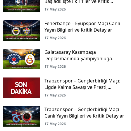
Başladı! İşte İlk 11’ler ve Kritik
Mücadele Detayları
17 May 2026
Fenerbahçe – Eyüpspor Maçı Canlı
Yayın Bilgileri ve Kritik Detaylar
17 May 2026
Galatasaray Kasımpaşa
Deplasmanında Şampiyonluğa
Koşuyor!
17 May 2026
Trabzonspor – Gençlerbirliği Maçı:
Ligde Kalma Savaşı ve Prestij
Mücadelesi Canlı Yayınla Ekranlarda!
17 May 2026
Trabzonspor – Gençlerbirliği Maçı
Canlı Yayın Bilgileri ve Kritik Detaylar
17 May 2026