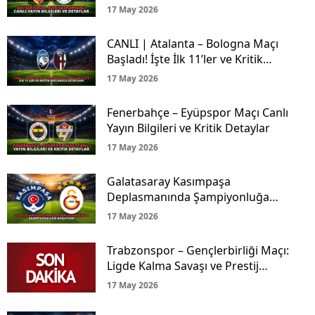
17 May 2026
CANLI | Atalanta – Bologna Maçı
Başladı! İşte İlk 11’ler ve Kritik
Mücadele Detayları
17 May 2026
Fenerbahçe – Eyüpspor Maçı Canlı
Yayın Bilgileri ve Kritik Detaylar
17 May 2026
Galatasaray Kasımpaşa
Deplasmanında Şampiyonluğa
Koşuyor!
17 May 2026
Trabzonspor – Gençlerbirliği Maçı:
Ligde Kalma Savaşı ve Prestij
Mücadelesi Canlı Yayınla Ekranlarda!
17 May 2026