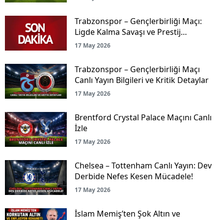
Trabzonspor – Gençlerbirliği Maçı:
Ligde Kalma Savaşı ve Prestij
Mücadelesi Canlı Yayınla Ekranlarda!
17 May 2026
Trabzonspor – Gençlerbirliği Maçı
Canlı Yayın Bilgileri ve Kritik Detaylar
17 May 2026
Brentford Crystal Palace Maçını Canlı
İzle
17 May 2026
Chelsea – Tottenham Canlı Yayın: Dev
Derbide Nefes Kesen Mücadele!
17 May 2026
İslam Memiş’ten Şok Altın ve