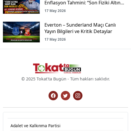
Enflasyon Tahmini: “Son Fiziki Altın
Nesliyiz!”
17 May 2026
Everton – Sunderland Maçı Canlı
Yayın Bilgileri ve Kritik Detaylar
17 May 2026
© 2025 Tokat'ta Bugün - Tüm hakları saklıdır.
Adalet ve Kalkınma Partisi