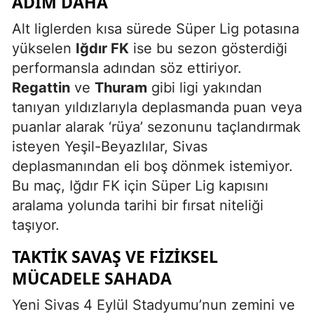
ADIM DAHA
Alt liglerden kısa sürede Süper Lig potasına
yükselen
Iğdır FK
ise bu sezon gösterdiği
performansla adından söz ettiriyor.
Regattin
ve
Thuram
gibi ligi yakından
tanıyan yıldızlarıyla deplasmanda puan veya
puanlar alarak ‘rüya’ sezonunu taçlandırmak
isteyen Yeşil-Beyazlılar, Sivas
deplasmanından eli boş dönmek istemiyor.
Bu maç, Iğdır FK için Süper Lig kapısını
aralama yolunda tarihi bir fırsat niteliği
taşıyor.
TAKTIK SAVAŞ VE FIZIKSEL
MÜCADELE SAHADA
Yeni Sivas 4 Eylül Stadyumu’nun zemini ve