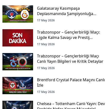
Galatasaray Kasımpaşa
Deplasmanında Şampiyonluğa
Koşuyor!
17 May 2026
Trabzonspor – Gençlerbirliği Maçı:
Ligde Kalma Savaşı ve Prestij
Mücadelesi Canlı Yayınla Ekranlarda!
17 May 2026
Trabzonspor – Gençlerbirliği Maçı
Canlı Yayın Bilgileri ve Kritik Detaylar
17 May 2026
Brentford Crystal Palace Maçını Canlı
İzle
17 May 2026
Chelsea – Tottenham Canlı Yayın: Dev
Derbide Nefes Kesen Mücadele!