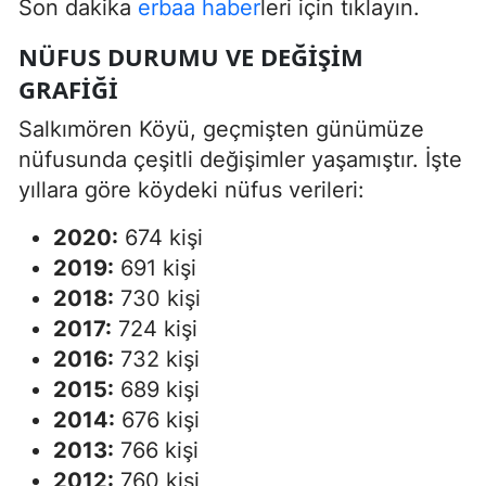
Son dakika
erbaa haber
leri için tıklayın.
NÜFUS DURUMU VE DEĞIŞIM
GRAFIĞI
Salkımören Köyü, geçmişten günümüze
nüfusunda çeşitli değişimler yaşamıştır. İşte
yıllara göre köydeki nüfus verileri:
2020:
674 kişi
2019:
691 kişi
2018:
730 kişi
2017:
724 kişi
2016:
732 kişi
2015:
689 kişi
2014:
676 kişi
2013:
766 kişi
2012:
760 kişi