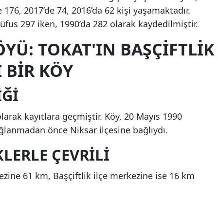
e 176, 2017’de 74, 2016’da 62 kişi yaşamaktadır.
üfus 297 iken, 1990’da 282 olarak kaydedilmiştir.
YÜ: TOKAT'IN BAŞÇIFTLIK
I BIR KÖY
IĞI
arak kayıtlara geçmiştir. Köy, 20 Mayıs 1990
bağlanmadan önce Niksar ilçesine bağlıydı.
LERLE ÇEVRILI
zine 61 km, Başçiftlik ilçe merkezine ise 16 km