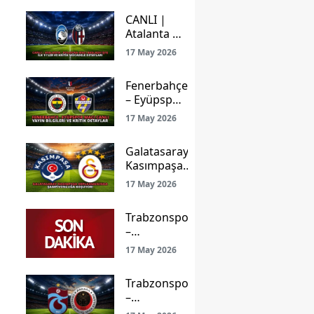
Yayın
CANLI |
Bilgileri ve
Atalanta –
Detaylar
Bologna
17 May 2026
Maçı
Başladı!
Fenerbahçe
İşte İlk
– Eyüpspor
11’ler ve
Maçı Canlı
Kritik
17 May 2026
Yayın
Mücadele
Bilgileri ve
Detayları
Galatasaray
Kritik
Kasımpaşa
Detaylar
Deplasmanında
17 May 2026
Şampiyonluğa
Koşuyor!
Trabzonspor
–
Gençlerbirliği
17 May 2026
Maçı: Ligde
Kalma Savaşı
Trabzonspor
ve Prestij
–
Mücadelesi
Gençlerbirliği