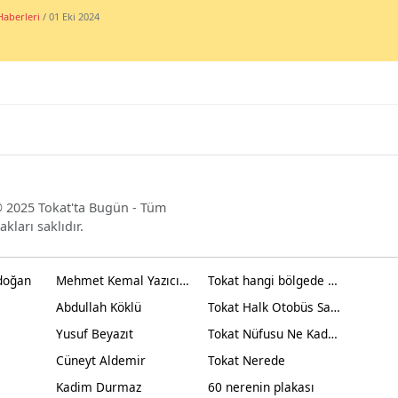
Haberleri
/ 01 Eki 2024
 2025 Tokat'ta Bugün - Tüm
akları saklıdır.
doğan
Mehmet Kemal Yazıcıoğlu
Tokat hangi bölgede yer alır?
Abdullah Köklü
Tokat Halk Otobüs Saatleri
Yusuf Beyazıt
Tokat Nüfusu Ne Kadar 2024
Cüneyt Aldemir
Tokat Nerede
Kadim Durmaz
60 nerenin plakası