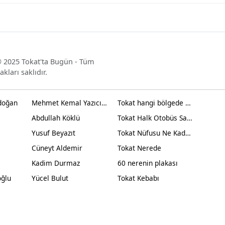
 2025 Tokat'ta Bugün - Tüm
akları saklıdır.
doğan
Mehmet Kemal Yazıcıoğlu
Tokat hangi bölgede yer alır?
Abdullah Köklü
Tokat Halk Otobüs Saatleri
Yusuf Beyazıt
Tokat Nüfusu Ne Kadar 2024
Cüneyt Aldemir
Tokat Nerede
Kadim Durmaz
60 nerenin plakası
oğlu
Yücel Bulut
Tokat Kebabı