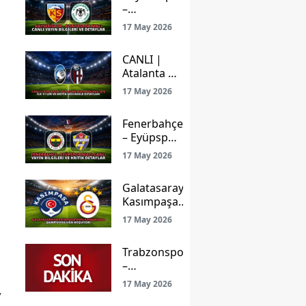
–
Konyaspor
17 May 2026
Maçı Canlı
Yayın
CANLI |
Bilgileri ve
Atalanta –
Detaylar
Bologna
17 May 2026
Maçı
Başladı!
Fenerbahçe
İşte İlk
– Eyüpspor
11’ler ve
Maçı Canlı
Kritik
17 May 2026
Yayın
Mücadele
Bilgileri ve
Detayları
Galatasaray
Kritik
Kasımpaşa
Detaylar
Deplasmanında
17 May 2026
Şampiyonluğa
Koşuyor!
Trabzonspor
–
Gençlerbirliği
17 May 2026
,
Maçı: Ligde