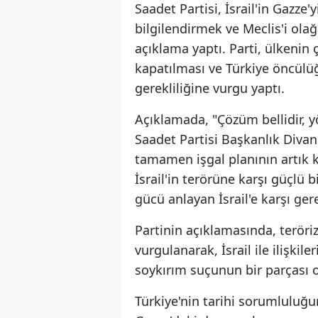
Saadet Partisi, İsrail'in Gaz
bilgilendirmek ve Meclis'i ol
açıklama yaptı. Parti, ülkenin ç
kapatılması ve Türkiye öncülü
gerekliliğine vurgu yaptı.
Açıklamada, "Çözüm bellidir, yön
Saadet Partisi Başkanlık Divanı
tamamen işgal planının artık k
İsrail'in terörüne karşı güçlü b
gücü anlayan İsrail'e karşı ger
Partinin açıklamasında, teröri
vurgulanarak, İsrail ile ilişkile
soykırım suçunun bir parçası ol
Türkiye'nin tarihi sorumluluğ