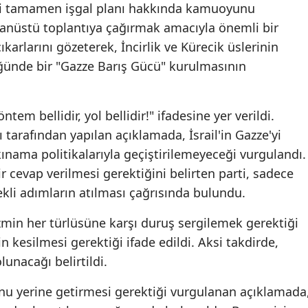
ze'yi tamamen işgal planı hakkında kamuoyunu
ağanüstü toplantıya çağırmak amacıyla önemli bir
ıkarlarını gözeterek, İncirlik ve Kürecik üslerinin
ğünde bir "Gazze Barış Gücü" kurulmasının
tem bellidir, yol bellidir!" ifadesine yer verildi.
 tarafından yapılan açıklamada, İsrail'in Gazze'yi
ınama politikalarıyla geçiştirilemeyeceği vurgulandı.
ir cevap verilmesi gerektiğini belirten parti, sadece
ekli adımların atılması çağrısında bulundu.
zmin her türlüsüne karşı duruş sergilemek gerektiği
rin kesilmesi gerektiği ifade edildi. Aksi takdirde,
unacağı belirtildi.
unu yerine getirmesi gerektiği vurgulanan açıklamada