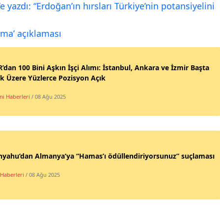
yazdı: “Erdoğan’ın hırsları Türkiye’nin potansiyelini
loma’ açıklaması
’dan 100 Bini Aşkın İşçi Alımı: İstanbul, Ankara ve İzmir Başta
k Üzere Yüzlerce Pozisyon Açık
i Haberleri
/ 08 Ağu 2025
nyahu’dan Almanya’ya “Hamas’ı ödüllendiriyorsunuz” suçlaması
Haberleri
/ 08 Ağu 2025