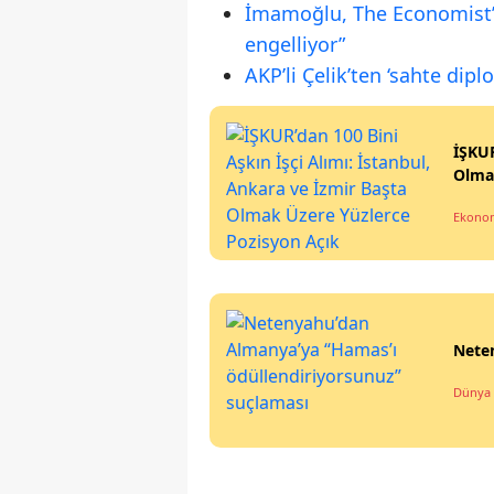
İmamoğlu, The Economist’e 
engelliyor”
AKP’li Çelik’ten ‘sahte dip
İŞKUR
Olma
Ekonom
Nete
Dünya 