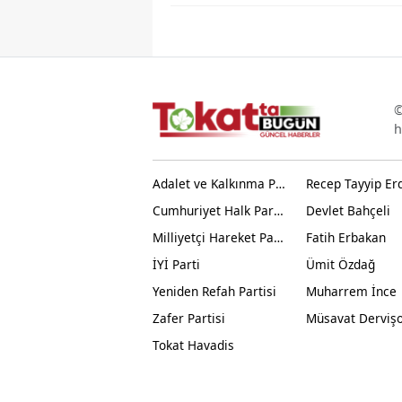
©
h
Adalet ve Kalkınma Partisi
Recep Tayyip Er
Cumhuriyet Halk Partisi
Devlet Bahçeli
Milliyetçi Hareket Partisi
Fatih Erbakan
İYİ Parti
Ümit Özdağ
Yeniden Refah Partisi
Muharrem İnce
Zafer Partisi
Müsavat Derviş
Tokat Havadis