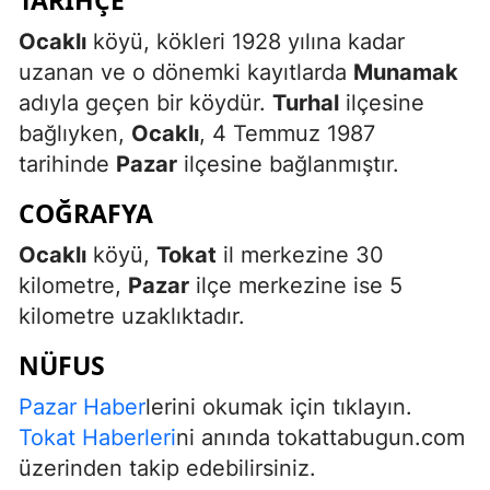
Ocaklı
köyü, kökleri 1928 yılına kadar
uzanan ve o dönemki kayıtlarda
Munamak
adıyla geçen bir köydür.
Turhal
ilçesine
bağlıyken,
Ocaklı
, 4 Temmuz 1987
tarihinde
Pazar
ilçesine bağlanmıştır.
COĞRAFYA
Ocaklı
köyü,
Tokat
il merkezine 30
kilometre,
Pazar
ilçe merkezine ise 5
kilometre uzaklıktadır.
NÜFUS
Pazar Haber
lerini okumak için tıklayın.
Tokat Haberleri
ni anında tokattabugun.com
üzerinden takip edebilirsiniz.