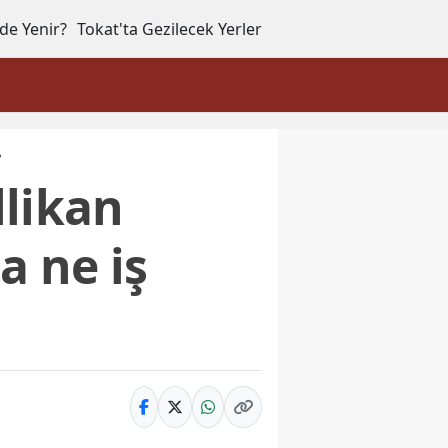
de Yenir?
Tokat'ta Gezilecek Yerler
?
llikan
a ne iş