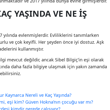
ulunmaktadır ve 2017 yılında dünya evine girmişlerdir.
KAÇ YAŞINDA VE NE İŞ
17 yılında evlenmişlerdir. Evliliklerini tanımlarken
zurlu ve çok keyifli. Her şeyden önce iyi dostuz. Aşk
delerini kullanmıştır.
lgi mevcut değildir, ancak Sibel Bilgiç’in eşi olarak
kında daha fazla bilgiye ulaşmak için yakın zamanda
bilirsiniz.
r Kaynarca Nereli ve Kaç Yaşında?
i, eşi kim? Güven Hokna’nın çocuğu var mı?
deşi kimdir nerede çalışıyor?