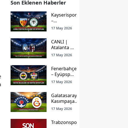
Son Eklenen Haberler
Kayserispor
–
Konyaspor
17 May 2026
Maçı Canlı
Yayın
CANLI |
Bilgileri ve
Atalanta –
Detaylar
Bologna
17 May 2026
Maçı
Başladı!
Fenerbahçe
İşte İlk
– Eyüpspor
e
11’ler ve
Maçı Canlı
Kritik
17 May 2026
a
Yayın
Mücadele
Bilgileri ve
Detayları
Galatasaray
Kritik
Kasımpaşa
Detaylar
Deplasmanında
17 May 2026
Şampiyonluğa
Koşuyor!
.
Trabzonspor