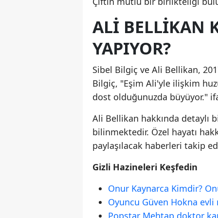
Çiftin mutlu bir birlikteliği b
ALI BELLIKAN 
YAPIYOR?
Sibel Bilgiç ve Ali Bellikan, 20
Bilgiç, "Eşim Ali'yle ilişkim hu
dost olduğunuzda büyüyor." ifa
Ali Bellikan hakkında detaylı bi
bilinmektedir. Özel hayatı hak
paylaşılacak haberleri takip ede
Gizli Hazineleri Keşfedin
Onur Kaynarca Kimdir? Onu
Oyuncu Güven Hokna evli m
Popstar Mehtap doktor kar