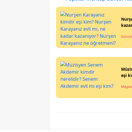
Nurşe
kaza
Güncel
Müzi
eşi k
Magazi