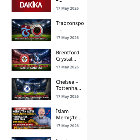
–
Gençlerbirliği
17 May 2026
Maçı: Ligde
Kalma Savaşı
Trabzonspor
ve Prestij
–
Mücadelesi
Gençlerbirliği
Canlı Yayınla
17 May 2026
Maçı Canlı
Ekranlarda!
Yayın Bilgileri
Brentford
ve Kritik
Crystal
Detaylar
Palace
17 May 2026
Maçını
Canlı İzle
Chelsea –
Tottenham
Canlı
17 May 2026
Yayın: Dev
Derbide
İslam
Nefes
Memiş’ten
Kesen
Şok Altın
Mücadele!
17 May 2026
ve
Enflasyon