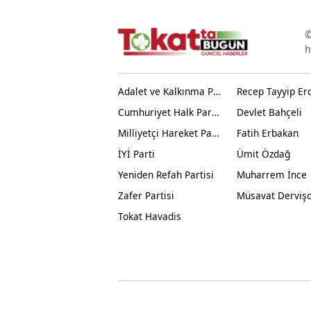
©
h
Adalet ve Kalkınma Partisi
Recep Tayyip Er
Cumhuriyet Halk Partisi
Devlet Bahçeli
Milliyetçi Hareket Partisi
Fatih Erbakan
İYİ Parti
Ümit Özdağ
Yeniden Refah Partisi
Muharrem İnce
Zafer Partisi
Müsavat Derviş
Tokat Havadis