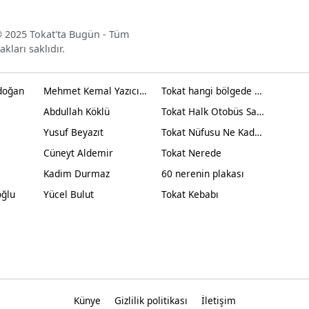
 2025 Tokat'ta Bugün - Tüm
akları saklıdır.
doğan
Mehmet Kemal Yazıcıoğlu
Tokat hangi bölgede yer alır?
Abdullah Köklü
Tokat Halk Otobüs Saatleri
Yusuf Beyazıt
Tokat Nüfusu Ne Kadar 2024
Cüneyt Aldemir
Tokat Nerede
Kadim Durmaz
60 nerenin plakası
oğlu
Yücel Bulut
Tokat Kebabı
Künye
Gizlilik politikası
İletişim