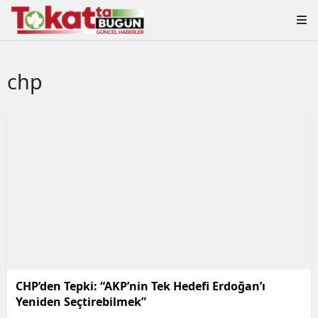
chp
CHP’den Tepki: “AKP’nin Tek Hedefi Erdoğan’ı
Yeniden Seçtirebilmek”