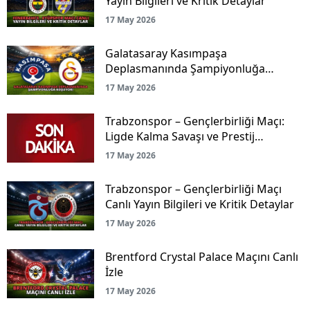
Yayın Bilgileri ve Kritik Detaylar
17 May 2026
Galatasaray Kasımpaşa
Deplasmanında Şampiyonluğa
Koşuyor!
17 May 2026
Trabzonspor – Gençlerbirliği Maçı:
Ligde Kalma Savaşı ve Prestij
Mücadelesi Canlı Yayınla Ekranlarda!
17 May 2026
Trabzonspor – Gençlerbirliği Maçı
Canlı Yayın Bilgileri ve Kritik Detaylar
17 May 2026
Brentford Crystal Palace Maçını Canlı
İzle
17 May 2026