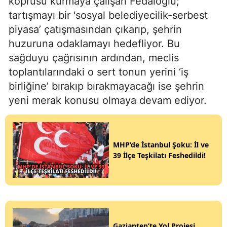
köprüsü kurmaya çalışan Fedaioğlu;
tartışmayı bir ‘sosyal belediyecilik-serbest
piyasa’ çatışmasından çıkarıp, şehrin
huzuruna odaklamayı hedefliyor. Bu
sağduyu çağrısının ardından, meclis
toplantılarındaki o sert tonun yerini ‘iş
birliğine’ bırakıp bırakmayacağı ise şehrin
yeni merak konusu olmaya devam ediyor.
MHP’de İstanbul Şoku: İl ve
39 İlçe Teşkilatı Feshedildi!
Gaziantep’te Yol Projesi