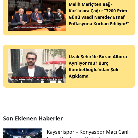
Melih Meriç’ten Bağ-
Kur’lulara Çağrı: “7200 Prim
Günü Vaadi Nerede? Esnaf
Enflasyona Kurban Ediliyor!”
Uzak Şehir’de Boran Albora
Ayrılıyor mu? Burç
Kümbetlioğlu’ndan Şok
Açıklama!
Son Eklenen Haberler
Kayserispor – Konyaspor Maçı Canlı