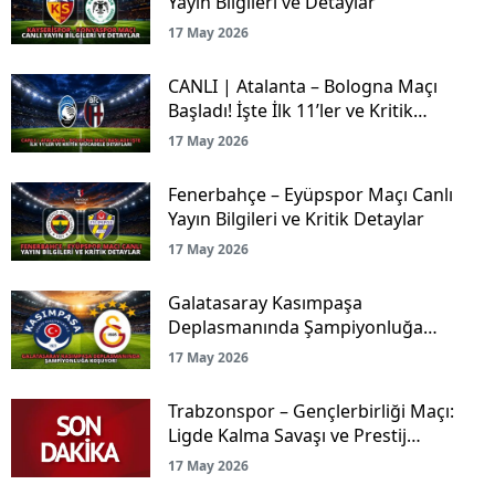
Yayın Bilgileri ve Detaylar
17 May 2026
CANLI | Atalanta – Bologna Maçı
Başladı! İşte İlk 11’ler ve Kritik
Mücadele Detayları
17 May 2026
Fenerbahçe – Eyüpspor Maçı Canlı
Yayın Bilgileri ve Kritik Detaylar
17 May 2026
Galatasaray Kasımpaşa
Deplasmanında Şampiyonluğa
Koşuyor!
17 May 2026
Trabzonspor – Gençlerbirliği Maçı:
Ligde Kalma Savaşı ve Prestij
Mücadelesi Canlı Yayınla Ekranlarda!
17 May 2026