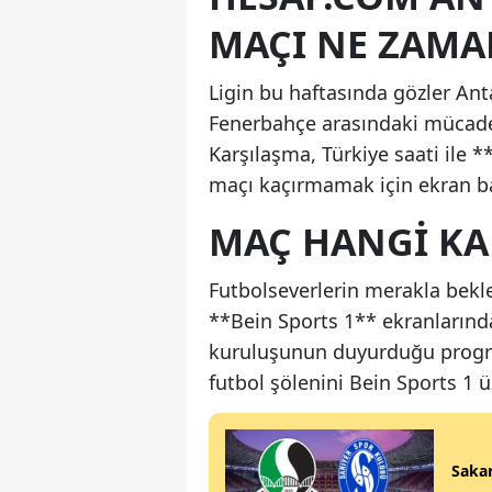
MAÇI NE ZAMAN
Ligin bu haftasında gözler Ant
Fenerbahçe arasındaki mücade
Karşılaşma, Türkiye saati ile 
maçı kaçırmamak için ekran b
MAÇ HANGI KA
Futbolseverlerin merakla bek
**Bein Sports 1** ekranlarında
kuruluşunun duyurduğu program
futbol şölenini Bein Sports 1 
Sakar