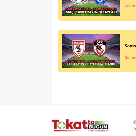
Güncel
Samsu
Güncel
©
h