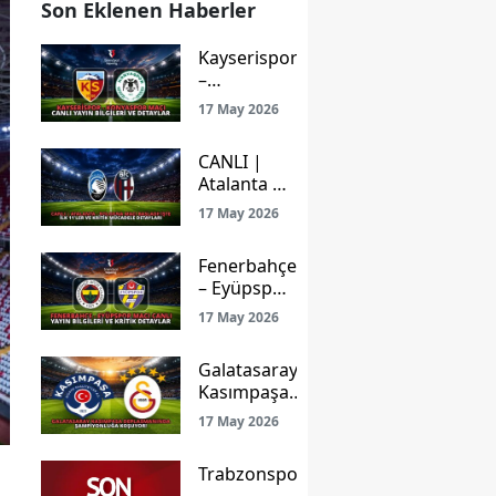
Son Eklenen Haberler
Kayserispor
–
Konyaspor
17 May 2026
Maçı Canlı
Yayın
CANLI |
Bilgileri ve
Atalanta –
Detaylar
Bologna
17 May 2026
Maçı
Başladı!
Fenerbahçe
İşte İlk
– Eyüpspor
11’ler ve
Maçı Canlı
Kritik
17 May 2026
Yayın
Mücadele
Bilgileri ve
Detayları
Galatasaray
Kritik
Kasımpaşa
Detaylar
Deplasmanında
17 May 2026
Şampiyonluğa
Koşuyor!
Trabzonspor