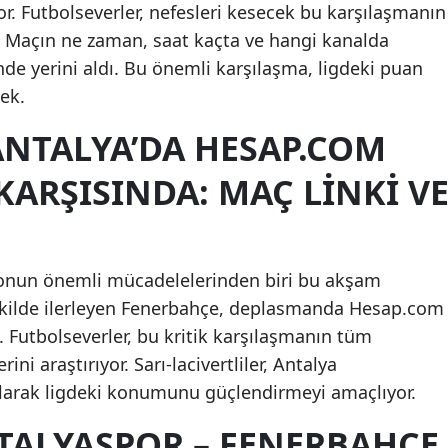
or. Futbolseverler, nefesleri kesecek bu karşılaşmanın
r. Maçın ne zaman, saat kaçta ve hangi kanalda
de yerini aldı. Bu önemli karşılaşma, ligdeki puan
ek.
ANTALYA’DA HESAP.COM
ARŞISINDA: MAÇ LINKI V
zonun önemli mücadelelerinden biri bu akşam
şekilde ilerleyen Fenerbahçe, deplasmanda Hesap.com
 Futbolseverler, bu kritik karşılaşmanın tüm
rini araştırıyor. Sarı-lacivertliler, Antalya
larak ligdeki konumunu güçlendirmeyi amaçlıyor.
TALYASPOR – FENERBAHÇE