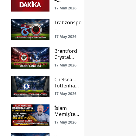
–
Gençlerbirliği
17 May 2026
Maçı: Ligde
Kalma Savaşı
Trabzonspor
ve Prestij
–
Mücadelesi
Gençlerbirliği
Canlı Yayınla
17 May 2026
Maçı Canlı
Ekranlarda!
Yayın Bilgileri
Brentford
ve Kritik
E
Crystal
Detaylar
Palace
17 May 2026
Maçını
Canlı İzle
Chelsea –
Tottenham
Canlı
17 May 2026
Yayın: Dev
Derbide
İslam
Nefes
Memiş’ten
Kesen
Şok Altın
Mücadele!
17 May 2026
ve
Enflasyon