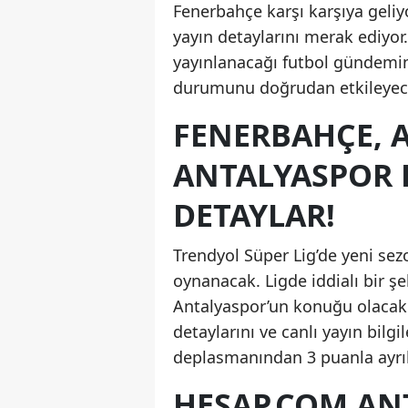
Fenerbahçe karşı karşıya geliy
yayın detaylarını merak ediyo
yayınlanacağı futbol gündemin
durumunu doğrudan etkileyec
FENERBAHÇE, 
ANTALYASPOR K
DETAYLAR!
Trendyol Süper Lig’de yeni se
oynanacak. Ligde iddialı bir 
Antalyaspor’un konuğu olacak.
detaylarını ve canlı yayın bilgile
deplasmanından 3 puanla ayrı
HESAP.COM AN