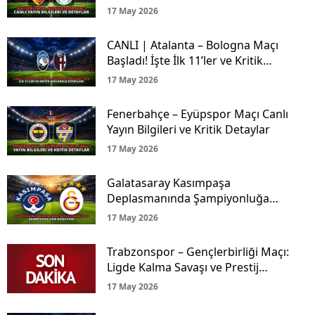
17 May 2026
CANLI | Atalanta – Bologna Maçı
Başladı! İşte İlk 11’ler ve Kritik
Mücadele Detayları
17 May 2026
Fenerbahçe – Eyüpspor Maçı Canlı
Yayın Bilgileri ve Kritik Detaylar
17 May 2026
Galatasaray Kasımpaşa
Deplasmanında Şampiyonluğa
Koşuyor!
17 May 2026
Trabzonspor – Gençlerbirliği Maçı:
Ligde Kalma Savaşı ve Prestij
Mücadelesi Canlı Yayınla Ekranlarda!
17 May 2026