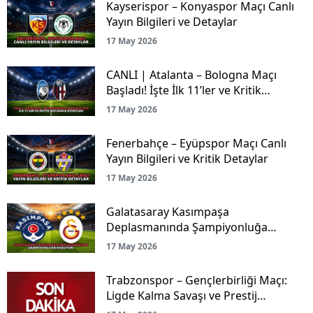
Kayserispor – Konyaspor Maçı Canlı
Yayın Bilgileri ve Detaylar
17 May 2026
CANLI | Atalanta – Bologna Maçı
Başladı! İşte İlk 11’ler ve Kritik
Mücadele Detayları
17 May 2026
Fenerbahçe – Eyüpspor Maçı Canlı
Yayın Bilgileri ve Kritik Detaylar
17 May 2026
Galatasaray Kasımpaşa
Deplasmanında Şampiyonluğa
Koşuyor!
17 May 2026
Trabzonspor – Gençlerbirliği Maçı:
Ligde Kalma Savaşı ve Prestij
Mücadelesi Canlı Yayınla Ekranlarda!