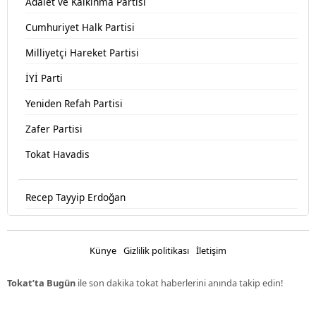
Adalet ve Kalkınma Partisi
Cumhuriyet Halk Partisi
Milliyetçi Hareket Partisi
İYİ Parti
Yeniden Refah Partisi
Zafer Partisi
Tokat Havadis
Recep Tayyip Erdoğan
Devlet Bahçeli
Fatih Erbakan
Künye
Gizlilik politikası
İletişim
Ümit Özdağ
Tokat’ta Bugün
ile son dakika tokat haberlerini anında takip edin!
Muharrem İnce