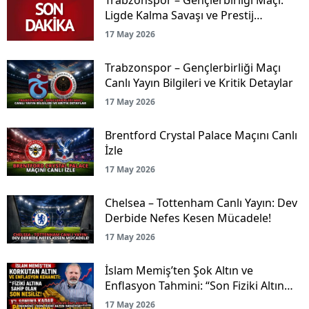
Ligde Kalma Savaşı ve Prestij
Mücadelesi Canlı Yayınla Ekranlarda!
17 May 2026
Trabzonspor – Gençlerbirliği Maçı
Canlı Yayın Bilgileri ve Kritik Detaylar
17 May 2026
Brentford Crystal Palace Maçını Canlı
İzle
17 May 2026
Chelsea – Tottenham Canlı Yayın: Dev
Derbide Nefes Kesen Mücadele!
17 May 2026
İslam Memiş’ten Şok Altın ve
Enflasyon Tahmini: “Son Fiziki Altın
Nesliyiz!”
17 May 2026