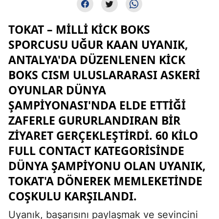
TOKAT – MILLI KICK BOKS
SPORCUSU UĞUR KAAN UYANIK,
ANTALYA'DA DÜZENLENEN KICK
BOKS CISM ULUSLARARASI ASKERI
OYUNLAR DÜNYA
ŞAMPIYONASI'NDA ELDE ETTIĞI
ZAFERLE GURURLANDIRAN BIR
ZIYARET GERÇEKLEŞTIRDI. 60 KILO
FULL CONTACT KATEGORISINDE
DÜNYA ŞAMPIYONU OLAN UYANIK,
TOKAT'A DÖNEREK MEMLEKETINDE
COŞKULU KARŞILANDI.
Uyanık, başarısını paylaşmak ve sevincini