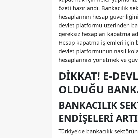
özeti hazırlandı. Bankacılık se
hesaplarının hesap güvenliğini n
devlet platformu üzerinden ban
gereksiz hesapları kapatma adı
Hesap kapatma işlemleri için b
devlet platformunun nasıl kolay
hesaplarınızı yönetmek ve güven
DIKKAT! E-DEV
OLDUĞU BANKA
BANKACILIK SE
ENDIŞELERI ART
Türkiye'de bankacılık sektörün