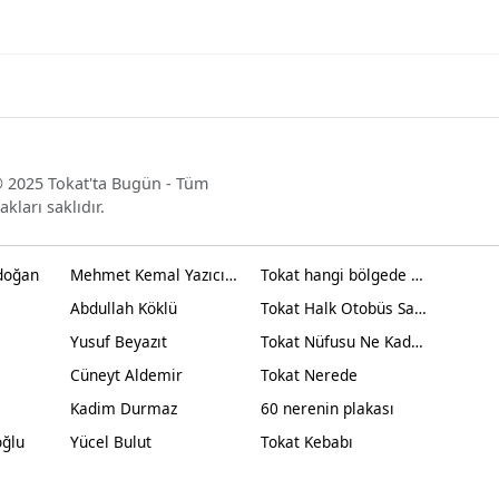
 2025 Tokat'ta Bugün - Tüm
akları saklıdır.
doğan
Mehmet Kemal Yazıcıoğlu
Tokat hangi bölgede yer alır?
Abdullah Köklü
Tokat Halk Otobüs Saatleri
Yusuf Beyazıt
Tokat Nüfusu Ne Kadar 2024
Cüneyt Aldemir
Tokat Nerede
Kadim Durmaz
60 nerenin plakası
oğlu
Yücel Bulut
Tokat Kebabı