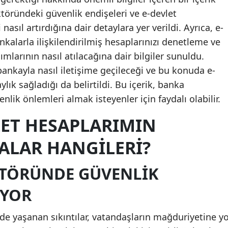
ktöründeki güvenlik endişeleri ve e-devlet
asıl artırdığına dair detaylara yer verildi. Ayrıca, e-
kalarla ilişkilendirilmiş hesaplarınızı denetleme ve
mlarının nasıl atılacağına dair bilgiler sunuldu.
ankayla nasıl iletişime geçileceği ve bu konuda e-
lık sağladığı da belirtildi. Bu içerik, banka
lik önlemleri almak isteyenler için faydalı olabilir.
LET HESAPLARIMIN
LAR HANGILERI?
KTÖRÜNDE GÜVENLIK
IYOR
de yaşanan sıkıntılar, vatandaşların mağduriyetine yo