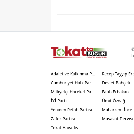
©
h
Adalet ve Kalkınma Partisi
Recep Tayyip Er
Cumhuriyet Halk Partisi
Devlet Bahçeli
Milliyetçi Hareket Partisi
Fatih Erbakan
İYİ Parti
Ümit Özdağ
Yeniden Refah Partisi
Muharrem İnce
Zafer Partisi
Müsavat Derviş
Tokat Havadis