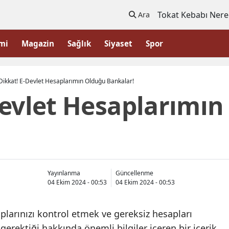
Tokat Kebabı Nere
Ara
mi
Magazin
Sağlık
Siyaset
Spor
Dikkat! E-Devlet Hesaplarımın Olduğu Bankalar!
Devlet Hesaplarımı
Yayınlanma
Güncellenme
04 Ekim 2024 - 00:53
04 Ekim 2024 - 00:53
larınızı kontrol etmek ve gereksiz hesapları
erektiği hakkında önemli bilgiler içeren bir içerik