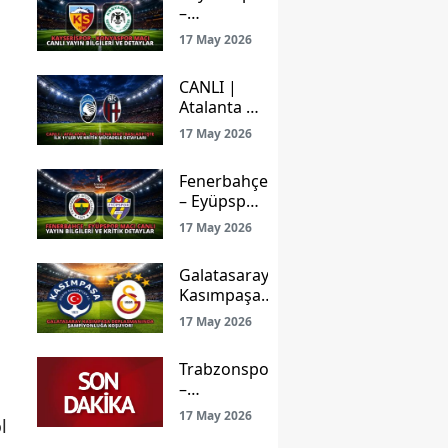
–
Konyaspor
17 May 2026
Maçı Canlı
Yayın
CANLI |
Bilgileri ve
Atalanta –
Detaylar
Bologna
17 May 2026
Maçı
Başladı!
Fenerbahçe
İşte İlk
– Eyüpspor
11’ler ve
Maçı Canlı
Kritik
17 May 2026
Yayın
Mücadele
Bilgileri ve
Detayları
Galatasaray
Kritik
Kasımpaşa
Detaylar
Deplasmanında
17 May 2026
Şampiyonluğa
Koşuyor!
Trabzonspor
–
Gençlerbirliği
17 May 2026
l
Maçı: Ligde