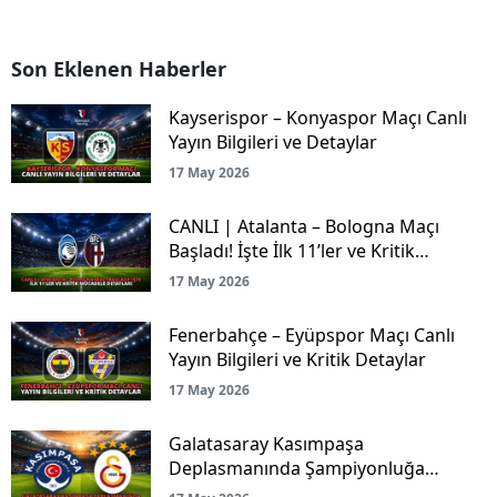
Son Eklenen Haberler
Kayserispor – Konyaspor Maçı Canlı
Yayın Bilgileri ve Detaylar
17 May 2026
CANLI | Atalanta – Bologna Maçı
Başladı! İşte İlk 11’ler ve Kritik
Mücadele Detayları
17 May 2026
Fenerbahçe – Eyüpspor Maçı Canlı
Yayın Bilgileri ve Kritik Detaylar
17 May 2026
Galatasaray Kasımpaşa
Deplasmanında Şampiyonluğa
Koşuyor!