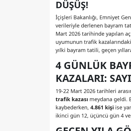
DÜŞÜŞ!
İçişleri Bakanlığı, Emniyet G
verileriyle derlenen bayram tati
Mart 2026 tarihinde yapılan aç
uyumunun trafik kazalarındaki 
yılki bayram tatili, geçen yılla
4 GÜNLÜK BAY
KAZALARI: SAY
19-22 Mart 2026 tarihleri aras
trafik kazası
meydana geldi. 
kaybederken,
4.861 kişi
ise yar
ikinci gün 12, üçüncü gün 4 v
GEÇEN YILA GÖ