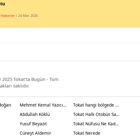
ştu
 Haberler
/ 24 Mar 2026
 2025 Tokat'ta Bugün - Tüm
akları saklıdır.
doğan
Mehmet Kemal Yazıcıoğlu
Tokat hangi bölgede yer alır?
Abdullah Köklü
Tokat Halk Otobüs Saatleri
Yusuf Beyazıt
Tokat Nüfusu Ne Kadar 2024
Cüneyt Aldemir
Tokat Nerede