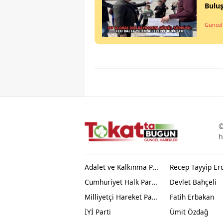
Bulu
Güncel
©
h
Adalet ve Kalkınma Partisi
Recep Tayyip Er
Cumhuriyet Halk Partisi
Devlet Bahçeli
Milliyetçi Hareket Partisi
Fatih Erbakan
İYİ Parti
Ümit Özdağ