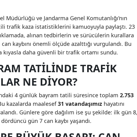
enel Müdürlüğü ve Jandarma Genel Komutanlığı’nın
li trafik kaza istatistiklerini kamuoyuyla paylaştı. 23
ıklamada, alınan tedbirlerin ve sürücülerin kurallara
can kaybını önemli ölçüde azalttığı vurgulandı. Bu
ra kıyasla daha güvenli bir trafik ortamı sundu.
RAM TATILINDE TRAFIK
ILAR NE DIYOR?
ındaki 4 günlük bayram tatili süresince toplam
2.753
Bu kazalarda maalesef
31 vatandaşımız
hayatını
alandı. Günlere göre dağılım ise şu şekilde: ilk gün 8
e dördüncü gün 7 can kaybı yaşandı.
RE BÜYÜK BAŞARI: CAN