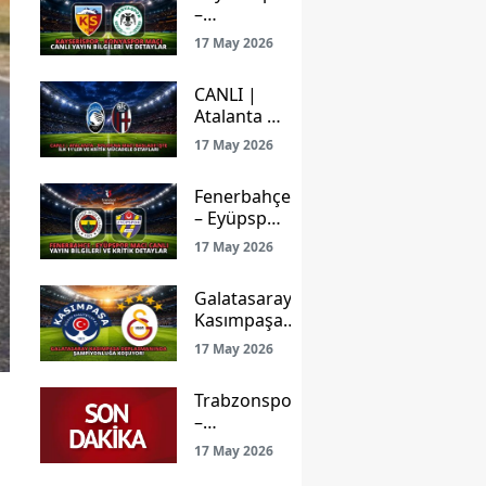
–
Konyaspor
17 May 2026
Maçı Canlı
Yayın
CANLI |
Bilgileri ve
Atalanta –
Detaylar
Bologna
17 May 2026
Maçı
Başladı!
Fenerbahçe
İşte İlk
– Eyüpspor
11’ler ve
Maçı Canlı
Kritik
17 May 2026
Yayın
Mücadele
Bilgileri ve
Detayları
Galatasaray
Kritik
Kasımpaşa
Detaylar
Deplasmanında
17 May 2026
Şampiyonluğa
Koşuyor!
Trabzonspor
–
Gençlerbirliği
17 May 2026
Maçı: Ligde