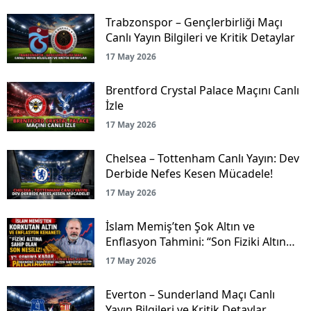
Trabzonspor – Gençlerbirliği Maçı
Canlı Yayın Bilgileri ve Kritik Detaylar
17 May 2026
Brentford Crystal Palace Maçını Canlı
İzle
17 May 2026
Chelsea – Tottenham Canlı Yayın: Dev
Derbide Nefes Kesen Mücadele!
17 May 2026
İslam Memiş’ten Şok Altın ve
Enflasyon Tahmini: “Son Fiziki Altın
Nesliyiz!”
17 May 2026
Everton – Sunderland Maçı Canlı
Yayın Bilgileri ve Kritik Detaylar