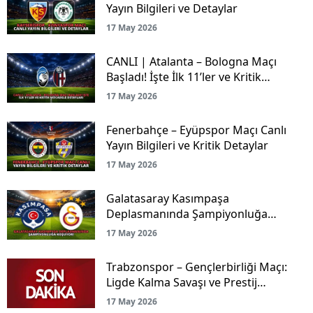
Yayın Bilgileri ve Detaylar
17 May 2026
CANLI | Atalanta – Bologna Maçı
Başladı! İşte İlk 11’ler ve Kritik
Mücadele Detayları
17 May 2026
Fenerbahçe – Eyüpspor Maçı Canlı
Yayın Bilgileri ve Kritik Detaylar
17 May 2026
Galatasaray Kasımpaşa
Deplasmanında Şampiyonluğa
Koşuyor!
17 May 2026
Trabzonspor – Gençlerbirliği Maçı:
Ligde Kalma Savaşı ve Prestij
Mücadelesi Canlı Yayınla Ekranlarda!
17 May 2026