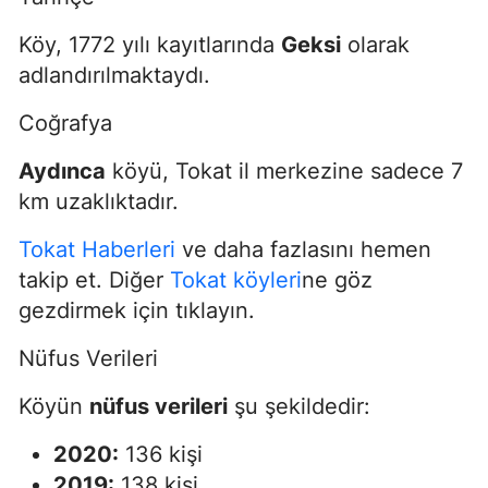
Köy, 1772 yılı kayıtlarında
Geksi
olarak
adlandırılmaktaydı.
Coğrafya
Aydınca
köyü, Tokat il merkezine sadece 7
km uzaklıktadır.
Tokat Haberleri
ve daha fazlasını hemen
takip et. Diğer
Tokat köyleri
ne göz
gezdirmek için tıklayın.
Nüfus Verileri
Köyün
nüfus verileri
şu şekildedir:
2020:
136 kişi
2019:
138 kişi