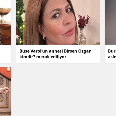
Buse Varol’un annesi Birsen Özgan
Bur
kimdir? merak ediliyor
asle
ünl
kari