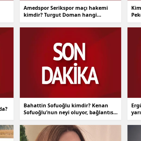
Amedspor Serikspor maçı hakemi
Kim
kimdir? Turgut Doman hangi
Peke
takımlı?
Bahattin Sofuoğlu kimdir? Kenan
Erg
nda?
Sofuoğlu’nun neyi oluyor, bağlantısı
yar
nedir?