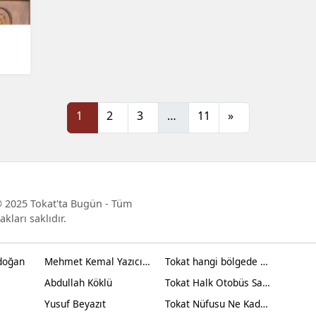
1
2
3
…
11
»
 2025 Tokat'ta Bugün - Tüm
akları saklıdır.
doğan
Mehmet Kemal Yazıcıoğlu
Tokat hangi bölgede yer alır?
Abdullah Köklü
Tokat Halk Otobüs Saatleri
Yusuf Beyazıt
Tokat Nüfusu Ne Kadar 2024