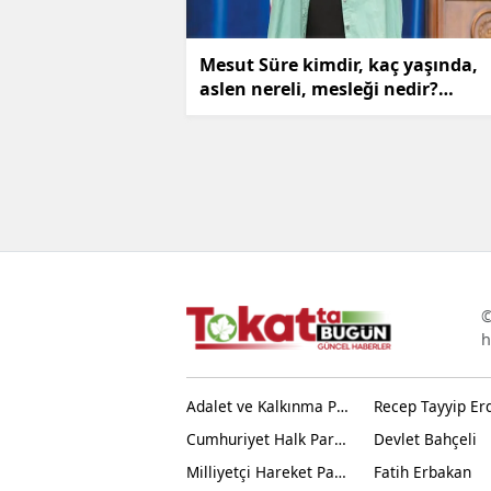
Mesut Süre kimdir, kaç yaşında,
aslen nereli, mesleği nedir?
Biyografisi ve kariyer yolculuğu
©
h
Adalet ve Kalkınma Partisi
Recep Tayyip Er
Cumhuriyet Halk Partisi
Devlet Bahçeli
Milliyetçi Hareket Partisi
Fatih Erbakan