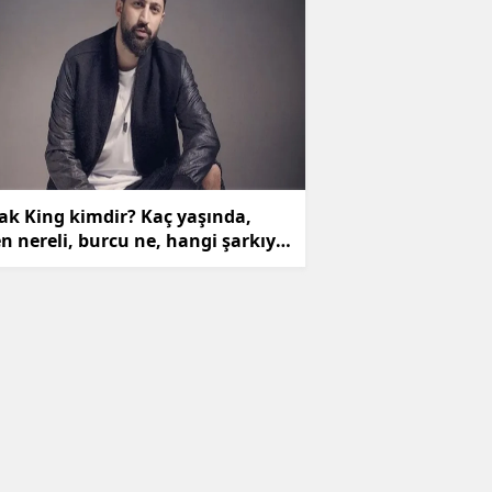
ak King kimdir? Kaç yaşında,
n nereli, burcu ne, hangi şarkıyla
endi? Ünlü rapçinin hayatı ve
yeri