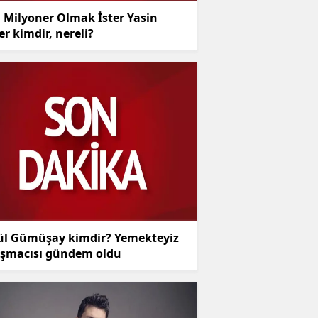
 Milyoner Olmak İster Yasin
r kimdir, nereli?
ül Gümüşay kimdir? Yemekteyiz
ışmacısı gündem oldu