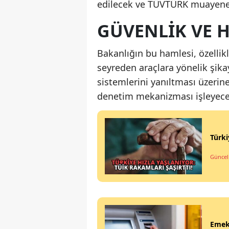
edilecek ve TÜVTÜRK muayen
GÜVENLIK VE 
Bakanlığın bu hamlesi, özellik
seyreden araçlara yönelik şikay
sistemlerini yanıltması üzerine 
denetim mekanizması işleyece
Türki
Güncel
Emekl