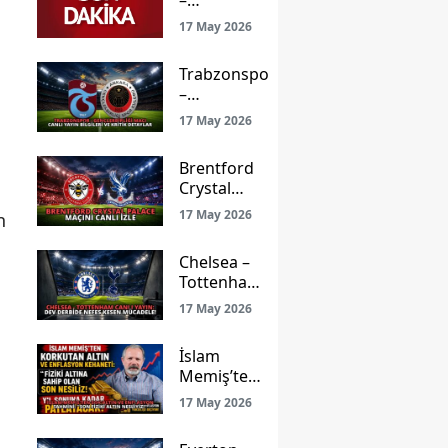
–
Gençlerbirliği
17 May 2026
Maçı: Ligde
Kalma Savaşı
Trabzonspor
ve Prestij
–
Mücadelesi
Gençlerbirliği
Canlı Yayınla
17 May 2026
Maçı Canlı
Ekranlarda!
Yayın Bilgileri
Brentford
ve Kritik
Crystal
Detaylar
Palace
17 May 2026
n
Maçını
Canlı İzle
Chelsea –
Tottenham
Canlı
17 May 2026
Yayın: Dev
Derbide
İslam
Nefes
Memiş’ten
Kesen
Şok Altın
Mücadele!
17 May 2026
ve
Enflasyon