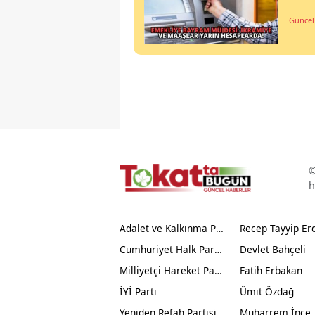
Güncel
©
h
Adalet ve Kalkınma Partisi
Recep Tayyip Er
Cumhuriyet Halk Partisi
Devlet Bahçeli
Milliyetçi Hareket Partisi
Fatih Erbakan
İYİ Parti
Ümit Özdağ
Yeniden Refah Partisi
Muharrem İnce