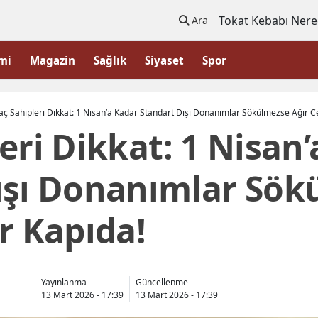
Tokat Kebabı Nere
Ara
mi
Magazin
Sağlık
Siyaset
Spor
aç Sahipleri Dikkat: 1 Nisan’a Kadar Standart Dışı Donanımlar Sökülmezse Ağır C
eri Dikkat: 1 Nisan
ışı Donanımlar Sök
r Kapıda!
Yayınlanma
Güncellenme
13 Mart 2026 - 17:39
13 Mart 2026 - 17:39