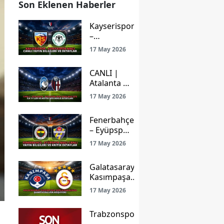
Son Eklenen Haberler
Kayserispor
–
Konyaspor
17 May 2026
Maçı Canlı
Yayın
CANLI |
Bilgileri ve
Atalanta –
Detaylar
Bologna
17 May 2026
Maçı
Başladı!
Fenerbahçe
İşte İlk
– Eyüpspor
11’ler ve
Maçı Canlı
Kritik
17 May 2026
Yayın
Mücadele
Bilgileri ve
Detayları
Galatasaray
Kritik
Kasımpaşa
Detaylar
Deplasmanında
17 May 2026
Şampiyonluğa
Koşuyor!
Trabzonspor