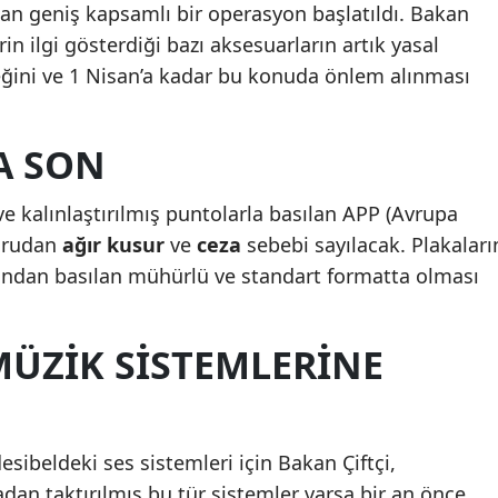
ndan geniş kapsamlı bir operasyon başlatıldı. Bakan
rin ilgi gösterdiği bazı aksesuarların artık yasal
ceğini ve 1 Nisan’a kadar bu konuda önlem alınması
A SON
 ve kalınlaştırılmış puntolarla basılan APP (Avrupa
oğrudan
ağır kusur
ve
ceza
sebebi sayılacak. Plakaları
fından basılan mühürlü ve standart formatta olması
MÜZIK SISTEMLERINE
sibeldeki ses sistemleri için Bakan Çiftçi,
dan taktırılmış bu tür sistemler varsa bir an önce