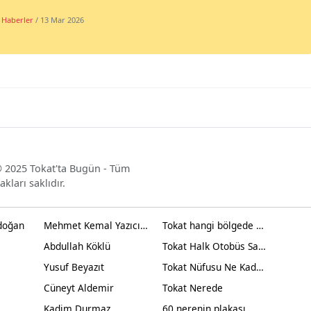
 Haberler
/ 13 Mar 2026
 2025 Tokat'ta Bugün - Tüm
akları saklıdır.
doğan
Mehmet Kemal Yazıcıoğlu
Tokat hangi bölgede yer alır?
Abdullah Köklü
Tokat Halk Otobüs Saatleri
Yusuf Beyazıt
Tokat Nüfusu Ne Kadar 2024
Cüneyt Aldemir
Tokat Nerede
Kadim Durmaz
60 nerenin plakası