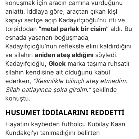
konuşmak için aracın camına vurduğunu
anlattı. İddiaya göre, araçtan çıkan kişi
kapıyı sertçe açıp Kadayıfçıoğlu’nu itti ve
torpidodan
“metal parlak bir cisim”
aldı. Bu
esnada yaşanan boğuşmada,
Kadayıfçıoğlu’nun refleksle elini kaldırdığını
ve silahın
aniden ateş aldığını
söyledi.
Kadayıfçıoğlu,
Glock
marka taşıma ruhsatlı
silahın kendisine ait olduğunu kabul
ederken,
“Kesinlikle bilinçli ateş etmedim.
Silah patlayınca şoka girdim.”
şeklinde
konuştu.
HUSUMET İDDIALARINI REDDETTI
Hayatını kaybeden futbolcu Kubilay Kaan
Kundakçı’yı tanımadığını belirten