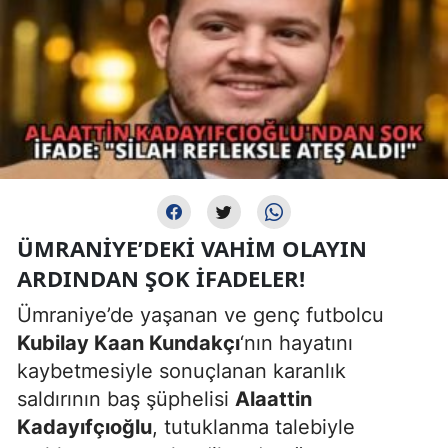
ÜMRANIYE’DEKI VAHIM OLAYIN
ARDINDAN ŞOK İFADELER!
Ümraniye’de yaşanan ve genç futbolcu
Kubilay Kaan Kundakçı
‘nın hayatını
kaybetmesiyle sonuçlanan karanlık
saldırının baş şüphelisi
Alaattin
Kadayıfçıoğlu
, tutuklanma talebiyle