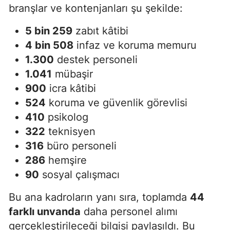
branşlar ve kontenjanları şu şekilde:
5 bin 259
zabıt kâtibi
4 bin 508
infaz ve koruma memuru
1.300
destek personeli
1.041
mübaşir
900
icra kâtibi
524
koruma ve güvenlik görevlisi
410
psikolog
322
teknisyen
316
büro personeli
286
hemşire
90
sosyal çalışmacı
Bu ana kadroların yanı sıra, toplamda
44
farklı unvanda
daha personel alımı
gerçekleştirileceği bilgisi paylaşıldı. Bu