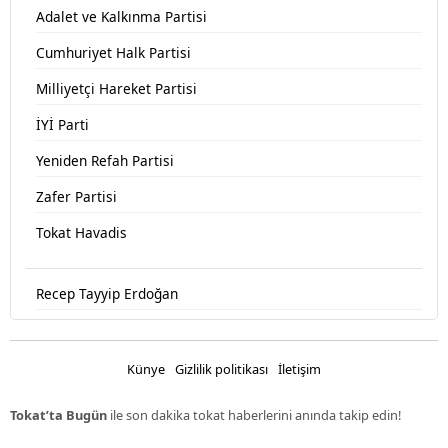
Adalet ve Kalkınma Partisi
Cumhuriyet Halk Partisi
Milliyetçi Hareket Partisi
İYİ Parti
Yeniden Refah Partisi
Zafer Partisi
Tokat Havadis
Recep Tayyip Erdoğan
Devlet Bahçeli
Fatih Erbakan
Künye
Gizlilik politikası
İletişim
Ümit Özdağ
Tokat’ta Bugün
ile son dakika tokat haberlerini anında takip edin!
Muharrem İnce