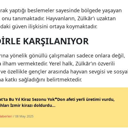
larak yaptığı beslemeler sayesinde bölgede yaşayan
k onu tanımaktadır. Hayvanların, Zülkãr’ı uzaktan
daki güven ilişkisini ortaya koymaktadır.
IRLE KARŞILANIYOR
rına yönelik gönüllü çalışmaları sadece onlara değil,
ilham vermektedir. Yerel halk, Zülkãr’ın özverili
 ve özellikle gençler arasında hayvan sevgisi ve sosya
a katkı sağladığını belirtmektedir.
t’ta Bu Yıl Kiraz Sezonu Yok❞Don afeti yerli üretimi vurdu,
hları İzmir kirazı doldurdu…
Haberleri
/ 08 May 2025