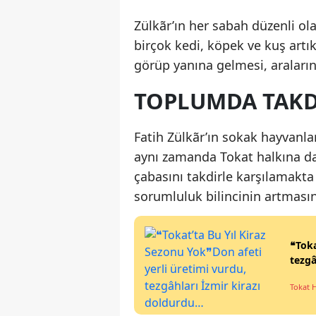
Zülkãr’ın her sabah düzenli o
birçok kedi, köpek ve kuş artı
görüp yanına gelmesi, araların
TOPLUMDA TAKD
Fatih Zülkãr’ın sokak hayvanla
aynı zamanda Tokat halkına da 
çabasını takdirle karşılamakta
sorumluluk bilincinin artmasın
❝Toka
tezgâ
Tokat 