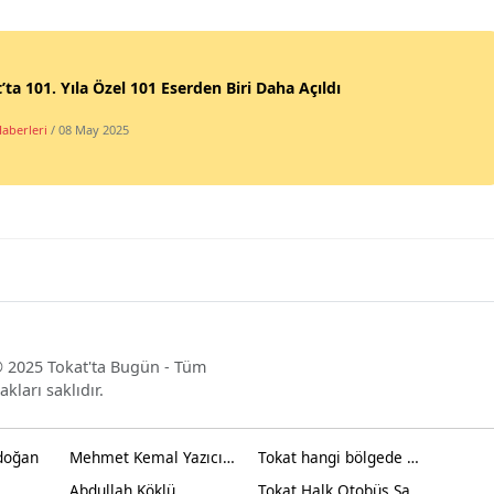
’ta 101. Yıla Özel 101 Eserden Biri Daha Açıldı
Haberleri
/ 08 May 2025
 2025 Tokat'ta Bugün - Tüm
akları saklıdır.
doğan
Mehmet Kemal Yazıcıoğlu
Tokat hangi bölgede yer alır?
Abdullah Köklü
Tokat Halk Otobüs Saatleri