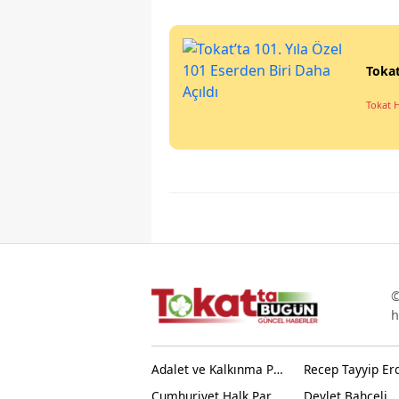
Tokat
Tokat 
©
h
Adalet ve Kalkınma Partisi
Recep Tayyip Er
Cumhuriyet Halk Partisi
Devlet Bahçeli