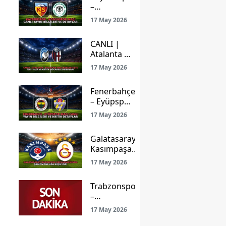
–
Konyaspor
17 May 2026
Maçı Canlı
Yayın
CANLI |
Bilgileri ve
Atalanta –
Detaylar
Bologna
17 May 2026
Maçı
Başladı!
Fenerbahçe
İşte İlk
– Eyüpspor
11’ler ve
Maçı Canlı
Kritik
17 May 2026
Yayın
Mücadele
Bilgileri ve
Detayları
Galatasaray
Kritik
Kasımpaşa
Detaylar
Deplasmanında
17 May 2026
Şampiyonluğa
Koşuyor!
Trabzonspor
–
Gençlerbirliği
17 May 2026
Maçı: Ligde