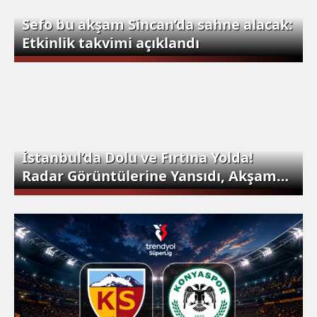
Sefo bu akşam Sincan’da sahne alacak:
Etkinlik takvimi açıklandı
İstanbul’da Dolu ve Fırtına Yolda!
Radar Görüntülerine Yansıdı, Akşam
Saatlerine Dikkat