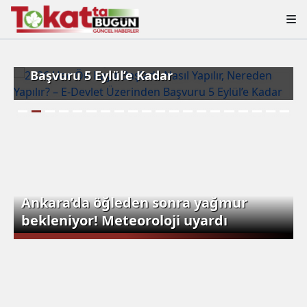
2026 Hac Ön Kayıt Başladı, Nasıl Yapılır,
Nereden Yapılır? – E-Devlet Üzerinden
Başvuru 5 Eylül’e Kadar
Ankara’da öğleden sonra yağmur
bekleniyor! Meteoroloji uyardı