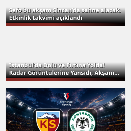
Sefo bu akşam Sincan’da sahne alacak:
Etkinlik takvimi açıklandı
İstanbul’da Dolu ve Fırtına Yolda!
Radar Görüntülerine Yansıdı, Akşam
Saatlerine Dikkat