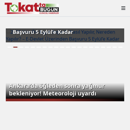
2026 Hac Ön Kayıt Başladı, Nasıl Yapılır,
Nereden Yapılır? – E-Devlet Üzerinden
Başvuru 5 Eylül’e Kadar
Ankara’da öğleden sonra yağmur
bekleniyor! Meteoroloji uyardı